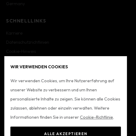
Germany
SCHNELLLINKS
Karriere
Datenschutzrichtlinien
Cookie-Hinweis
Cookie-Einstellungen
WIR VERWENDEN COOKIES
Impressum
Sitemap
Wir verwenden Cookies, um Ihre Nutzererfahrung auf
unserer Website zu verbessern und um Ihnen
FOLGE UNS
personalisierte Inhalte zu zeigen. Sie können alle Cookies
zulassen, ablehnen oder einzeln verwalten. Weitere
Informationen finden Sie in unserer
Cookie-Richtlinie
.
ALLE AKZEPTIEREN