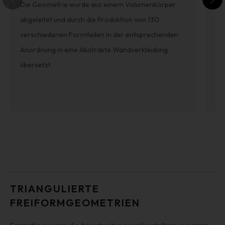
Die Geometrie wurde aus einem Volumenkörper
Du
abgeleitet und durch die Produktion von 130
Bi
verschiedenen Formteilen in der entsprechenden
ind
Anordnung in eine Abstrakte Wandverkleidung
ve
übersetzt.
we
TRIANGULIERTE
FREIFORMGEOMETRIEN